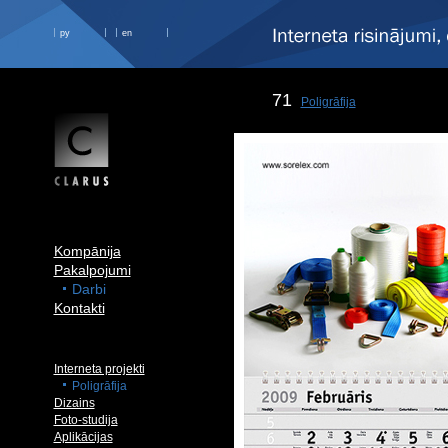
ру
en
71
Poligrāfija
Kompānija
Pakalpojumi
Darbi
Kontakti
Interneta projekti
Poligrāfija
Dizains
Foto-studija
Aplikācijas