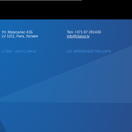
Ул. Мукусалас 41Б
Тел. +371 67 281430
LV 1011, Рига, Латвия
info@clarus.lv
© 2001 - 2025 CLARUS
LEI: 984500D0E2C75DL10878