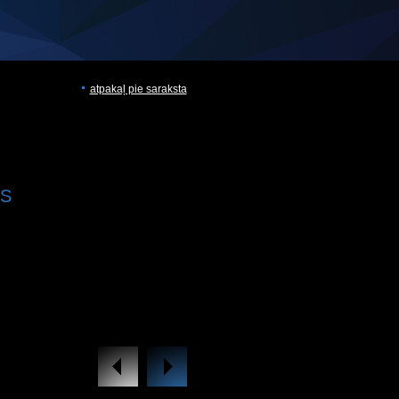
atpakaļ pie saraksta
SS