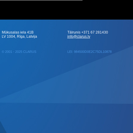
Mūkusalas iela 41B
Tālrunis +371 67 281430
LV 1004, Rīga, Latvija
info@clarus.lv
© 2001 - 2025 CLARUS
LEI: 984500D0E2C75DL10878