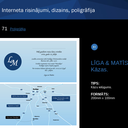
71
Poligrāfija
LĪGA & MATĪ
Kāzas.
TIPS:
Kāzu ielūgums.
FORMĀTS:
200mm x 100mm