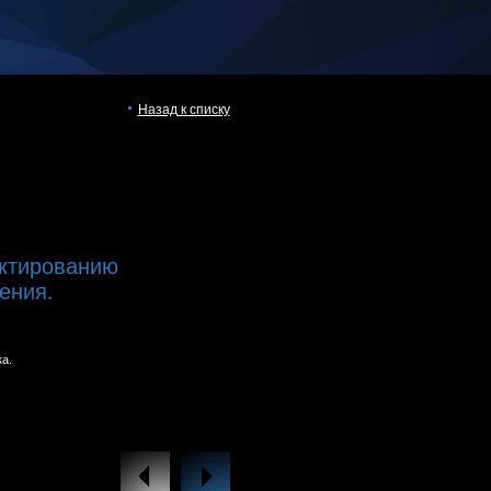
Назад к списку
ктированию
ения.
а.