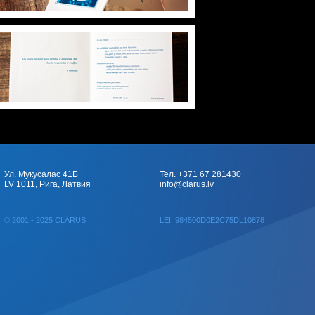
Ул. Мукусалас 41Б
Тел. +371 67 281430
LV 1011, Рига, Латвия
info@clarus.lv
© 2001 - 2025 CLARUS
LEI: 984500D0E2C75DL10878