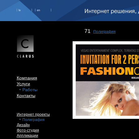
lv
en
71
Полиграфия
Компания
Услуги
Работы
Контакты
Интернет проекты
Полиграфия
Дизайн
Фото-студия
Аппликации