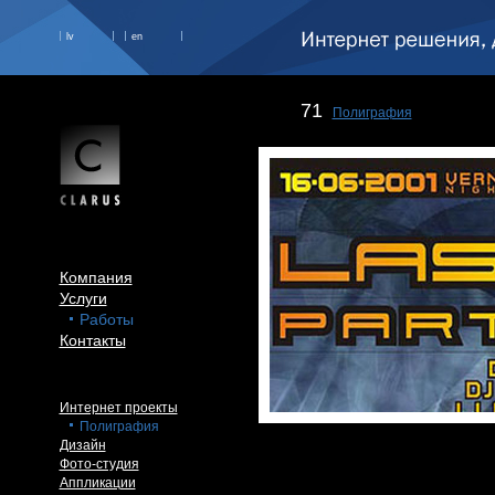
lv
en
71
Полиграфия
Компания
Услуги
Работы
Контакты
Интернет проекты
Полиграфия
Дизайн
Фото-студия
Аппликации