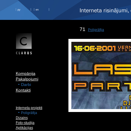
ру
en
71
Poligrāfija
Kompānija
Pakalpojumi
Darbi
Kontakti
Interneta projekti
Poligrāfija
Dizains
Foto-studija
Aplikācijas