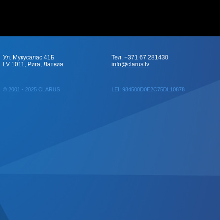
Ул. Мукусалас 41Б
Тел. +371 67 281430
LV 1011, Рига, Латвия
info@clarus.lv
© 2001 - 2025 CLARUS
LEI: 984500D0E2C75DL10878