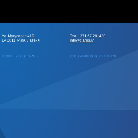
Ул. Мукусалас 41Б
Тел. +371 67 281430
LV 1011, Рига, Латвия
info@clarus.lv
© 2001 - 2025 CLARUS
LEI: 984500D0E2C75DL10878