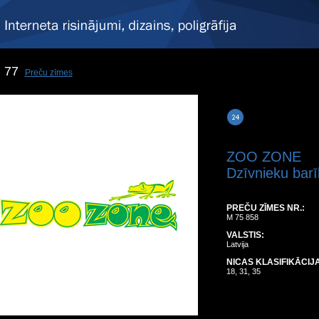
77
Preču zīmes
ZOO ZONE
Dzīvnieku barī
PREČU ZĪMES NR.:
M 75 858
VALSTIS:
Latvija
NICAS KLASIFIKĀCIJA
18, 31, 35