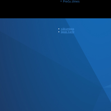
Preču zīmes
sākumlapa
lapas karte