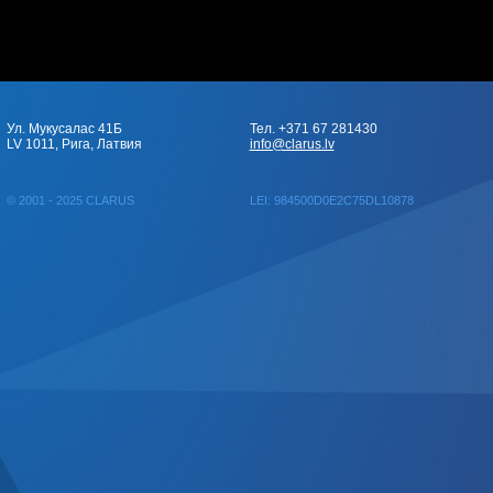
Ул. Мукусалас 41Б
Тел. +371 67 281430
LV 1011, Рига, Латвия
info@clarus.lv
© 2001 - 2025 CLARUS
LEI: 984500D0E2C75DL10878