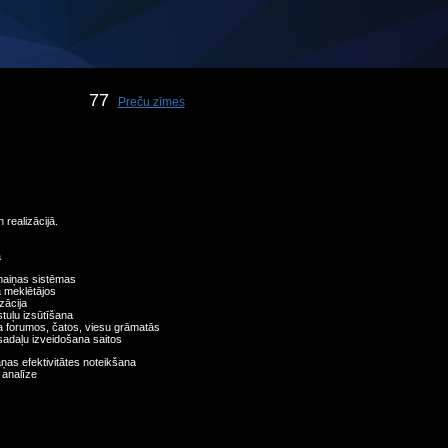
77
Preču zīmes
realizācijā.
a
aiņas sistēmas
a meklētājos
zācija
tuļu izsūtīšana
a forumos, čatos, viesu grāmatās
adaļu izveidošana saitos
as efektivitātes noteikšana
 analīze