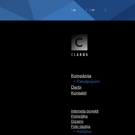
ру
en
Kompānija
Pakalpojumi
Darbi
Kontakti
Interneta projekti
Poligrāfija
Dizains
Foto-studija
Reklāma