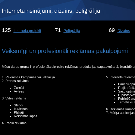
125
71
69
Interneta projekti
Poligrāfija
Dizains
Veiksmīgi un profesionāli reklāmas pakalpojumi
Mūsu darba grupai ir profesionāla pieredze reklāmas produkcijas sagatavošanā, izstrādē un 
1. Reklāmas kampaņas vizualizācija
5. Interneta reklām
2. Preses reklāma
Baneru apm
Žurnāli
Reģistrācij
Avīzes
Saitu optimi
E-pasta vēs
3. Vides reklāma
Publicēšan
Tematisku s
Stendi
Izkārtnes
6. Reklāmas kampaņ
Plakāti
7. Mērķa auditorijas
Reklāmas lapas
4. Radio reklāma