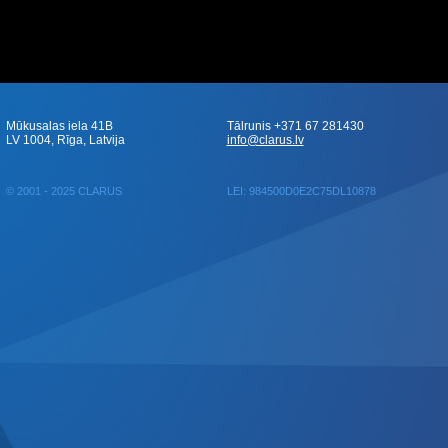
Mūkusalas iela 41B
Tālrunis +371 67 281430
LV 1004, Rīga, Latvija
info@clarus.lv
© 2001 - 2025 CLARUS
LEI: 984500D0E2C75DL10878