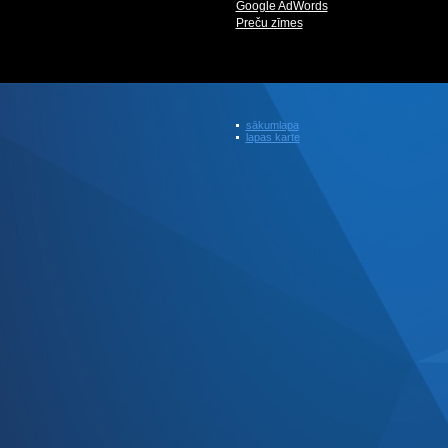
Google AdWords
Preču zīmes
sākumlapa
lapas karte