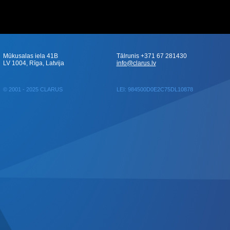
Mūkusalas iela 41B
Tālrunis +371 67 281430
LV 1004, Rīga, Latvija
info@clarus.lv
© 2001 - 2025 CLARUS
LEI: 984500D0E2C75DL10878