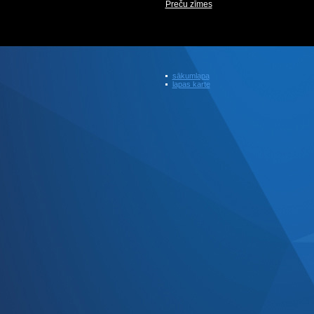
Preču zīmes
sākumlapa
lapas karte