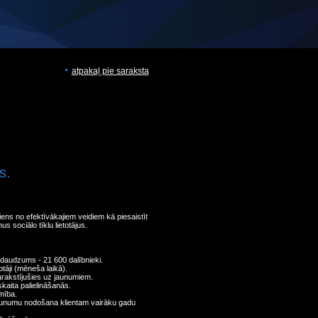
atpakaļ pie saraksta
s.
 viens no efektīvākajiem veidiem kā piesaistīt
us sociālo tīklu lietotājus.
 daudzums - 21 600 dalībnieki.
tāji (mēneša laikā).
parakstījušies uz jaunumiem.
skaita palielināšanās.
mība.
jaunumu nodošana klientam vairāku gadu