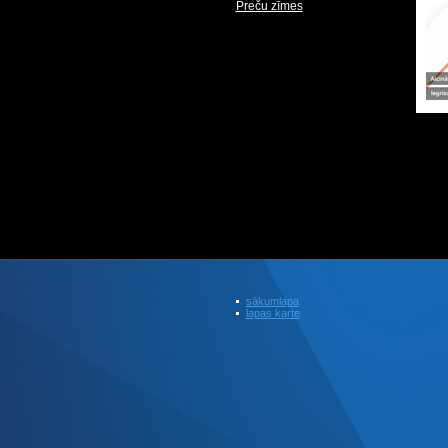
Preču zīmes
sākumlapa
lapas karte