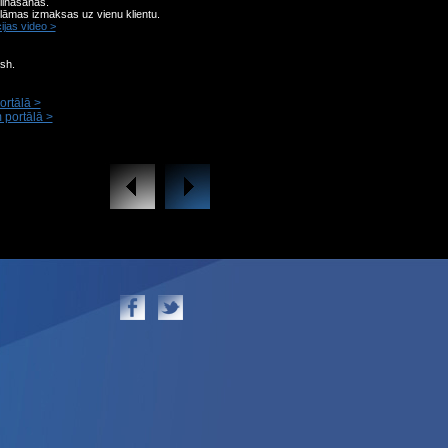
elināšanās.
lāmas izmaksas uz vienu klientu.
ijas video >
sh.
ortālā >
 portālā >