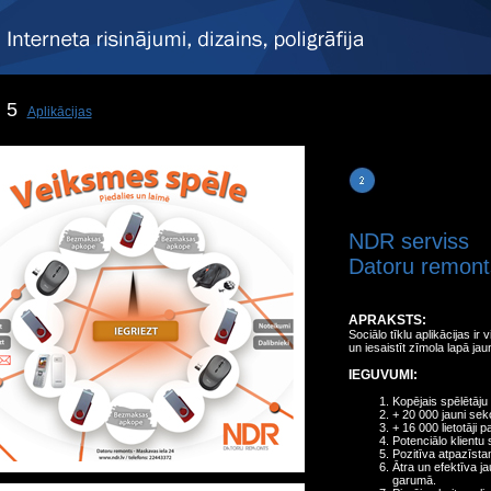
5
Aplikācijas
NDR serviss
Datoru remont
APRAKSTS:
Sociālo tīklu aplikācijas ir
un iesaistīt zīmola lapā jaun
IEGUVUMI:
Kopējais spēlētāju
+ 20 000 jauni seko
+ 16 000 lietotāji 
Potenciālo klientu 
Pozitīva atpazīsta
Ātra un efektīva 
garumā.