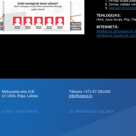
Pircēju skaita pali
Zemas vidējās rek
Apskatīt prezentāc
TEHLOĢIJAS:
Html, Java-Script, Php, Fla
INTERNETĀ:
Aplikācija draugiem.lv p
Aplikācija facebook.com
Mūkusalas iela 41B
Tālrunis +371 67 281430
LV 1004, Rīga, Latvija
info@clarus.lv
© 2001 - 2025 CLARUS
LEI: 984500D0E2C75DL10878