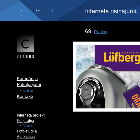
ру
en
69
Dizains
Kompānija
Pakalpojumi
Darbi
Kontakti
Interneta projekti
Poligrāfija
Dizains
Foto-studija
Aplikācijas