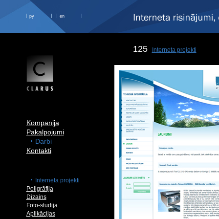
ру
en
125
Interneta projekti
Kompānija
Pakalpojumi
Darbi
Kontakti
Interneta projekti
Poligrāfija
Dizains
Foto-studija
Aplikācijas