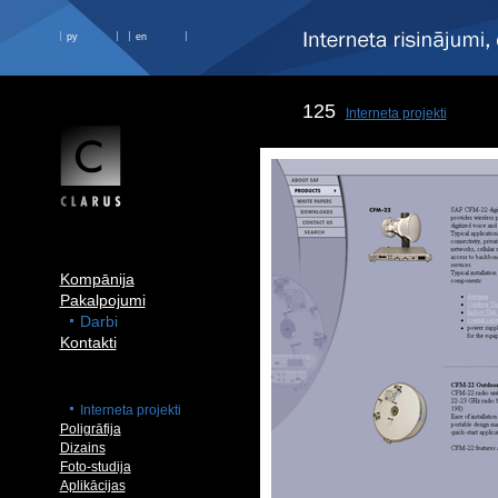
ру
en
125
Interneta projekti
Kompānija
Pakalpojumi
Darbi
Kontakti
Interneta projekti
Poligrāfija
Dizains
Foto-studija
Aplikācijas