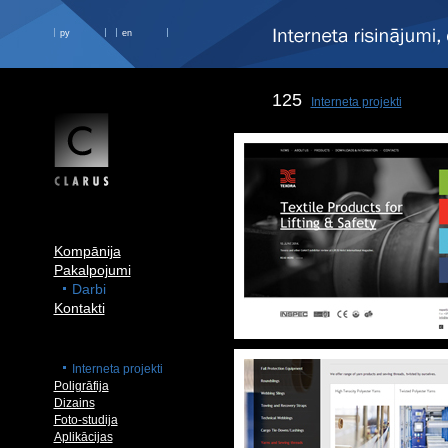
ру
en
125
Interneta projekti
Kompānija
Pakalpojumi
Darbi
Kontakti
Interneta projekti
Poligrāfija
Dizains
Foto-studija
Aplikācijas