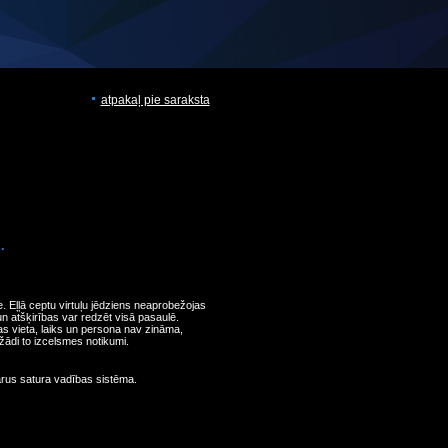
atpakaļ pie saraksta
.
re. Eļļā ceptu virtuļu jēdziens neaprobežojas
 un atšķirības var redzēt visā pasaulē.
as vieta, laiks un persona nav zināma,
žādi to izcelsmes notikumi.
arus satura vadības sistēma.