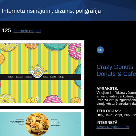
125
Interneta projekti
Crazy Donuts
Donuts & Cafe
APRAKSTS:
Virtuļiem ir mīklaina vēstu
ar vienu valsti vai kultūru,
Precīza virtuļa izgudrošan
virtuļu vēsturē atrodami da
TEHLOĢIJAS:
Html, Java-Script, Php. Cl
INTERNETĀ:
www.crazydonuts.lv