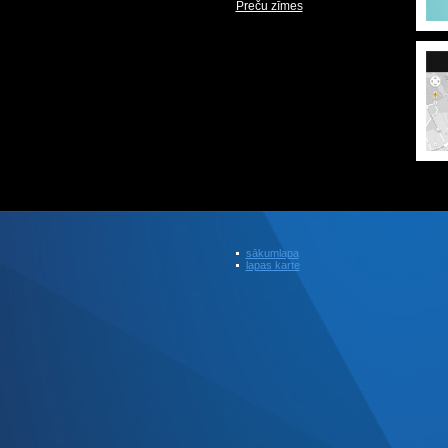
Preču zīmes
sākumlapa
lapas karte