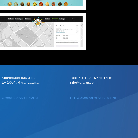
Mūkusalas iela 41B
Tālrunis +371 67 281430
LV 1004, Rīga, Latvija
info@clarus.lv
© 2001 - 2025 CLARUS
LEI: 984500D0E2C75DL10878