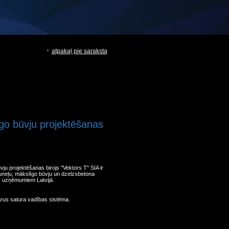
atpakaļ pie saraksta
īgo būvju projektēšanas
vju projektēšanas birojs "Vektors T" SIA ir
 tuneļu, mākslīgo būvju un dzelzsbetona
s uzņēmumiem Latvijā.
arus satura vadības sistēma.