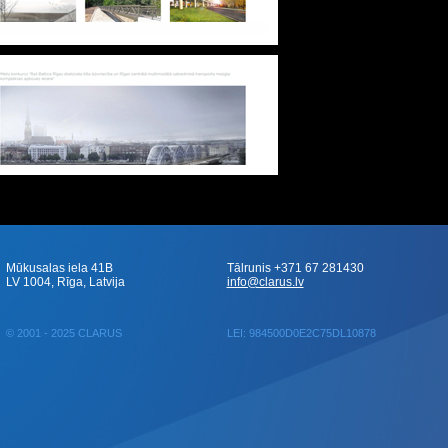
Mūkusalas iela 41B
Tālrunis +371 67 281430
LV 1004, Rīga, Latvija
info@clarus.lv
© 2001 - 2025 CLARUS
LEI: 984500D0E2C75DL10878