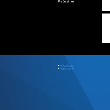
Preču zīmes
sākumlapa
lapas karte