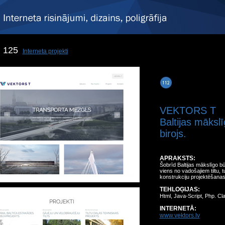
125
Interneta projekti
VEKTORS T
Baltijas māksl
birojs.
APRAKSTS:
Šobrīd Baltijas mākslīgo bū
viens no vadošajiem tiltu,
konstrukciju projektēšana
TEHLOĢIJAS:
Html, Java-Script, Php. Cl
INTERNETĀ:
www.vektors.lv