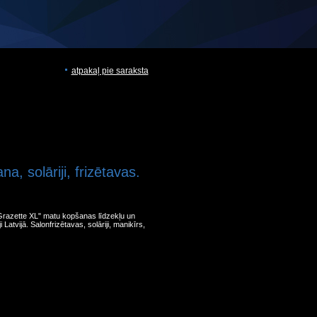
atpakaļ pie saraksta
, solāriji, frizētavas.
 "Grazette XL" matu kopšanas līdzekļu un
ji Latvijā. Salonfrizētavas, solāriji, manikīrs,