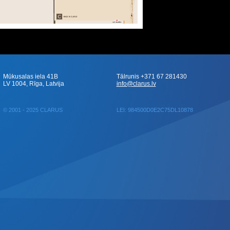
Mūkusalas iela 41B
Tālrunis +371 67 281430
LV 1004, Rīga, Latvija
info@clarus.lv
© 2001 - 2025 CLARUS
LEI: 984500D0E2C75DL10878