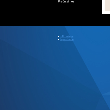
Preču zīmes
sākumlapa
lapas karte