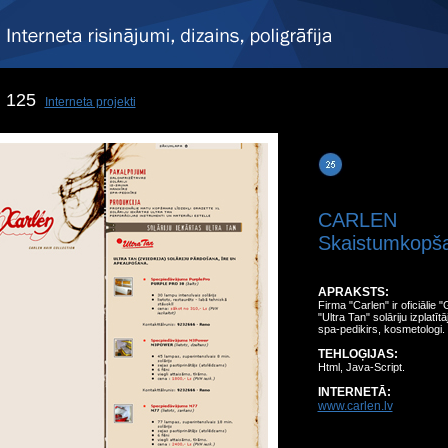
125
Interneta projekti
CARLEN
Skaistumkopšana
APRAKSTS:
Firma "Carlen" ir oficiālie
"Ultra Tan" solāriju izplatītā
spa-pedikirs, kosmetologi.
TEHLOĢIJAS:
Html, Java-Script.
INTERNETĀ:
www.carlen.lv