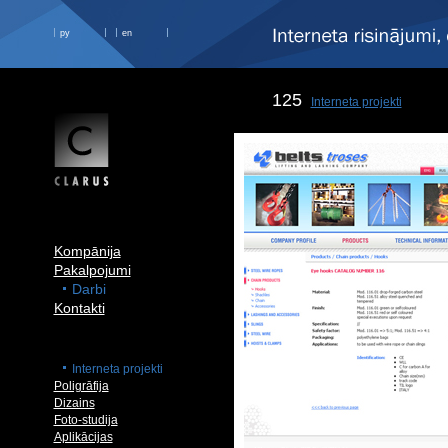
ру
en
125
Interneta projekti
Kompānija
Pakalpojumi
Darbi
Kontakti
Interneta projekti
Poligrāfija
Dizains
Foto-studija
Aplikācijas