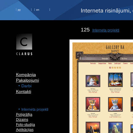
ру
en
125
Interneta projekti
Kompānija
Pakalpojumi
Darbi
Kontakti
Interneta projekti
Poligrāfija
Dizains
Foto-studija
Aplikācijas