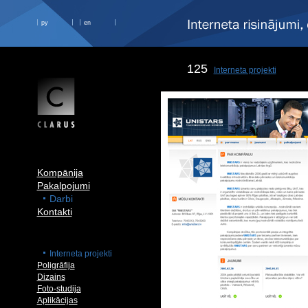
ру
en
125
Interneta projekti
Kompānija
Pakalpojumi
Darbi
Kontakti
Interneta projekti
Poligrāfija
Dizains
Foto-studija
Aplikācijas