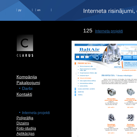
ру
en
125
Interneta projekti
Kompānija
Pakalpojumi
Darbi
Kontakti
Interneta projekti
Poligrāfija
Dizains
Foto-studija
Aplikācijas