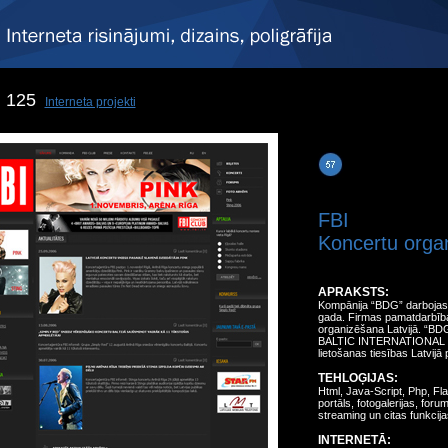
125
Interneta projekti
FBI
Koncertu orga
APRAKSTS:
Kompānija “BDG” darbojas L
gada. Firmas pamatdarbība
organizēšana Latvijā. “BD
BALTIC INTERNATIONAL [FBI
lietošanas tiesības Latvi
TEHLOĢIJAS:
Html, Java-Script, Php, Fl
portāls, fotogalerijas, foru
streaming un citas funkcija
INTERNETĀ: