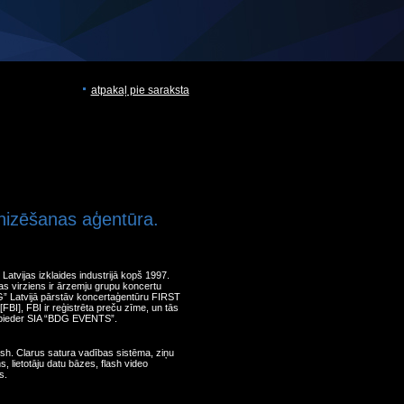
atpakaļ pie saraksta
nizēšanas aģentūra.
atvijas izklaides industrijā kopš 1997.
s virziens ir ārzemju grupu koncertu
G” Latvijā pārstāv koncertaģentūru FIRST
], FBI ir reģistrēta preču zīme, un tās
jā pieder SIA “BDG EVENTS”.
ash. Clarus satura vadības sistēma, ziņu
ms, lietotāju datu bāzes, flash video
s.