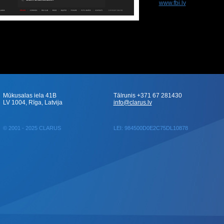
www.fbi.lv
Mūkusalas iela 41B
Tālrunis +371 67 281430
LV 1004, Rīga, Latvija
info@clarus.lv
© 2001 - 2025 CLARUS
LEI: 984500D0E2C75DL10878