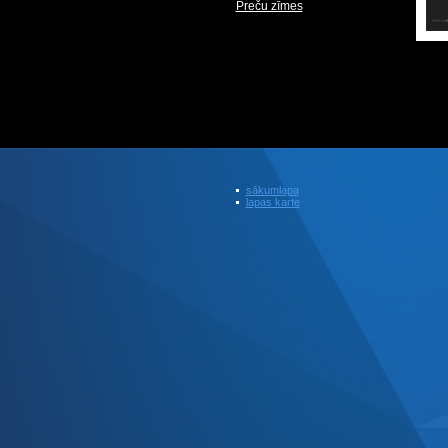
Preču zīmes
sākumlapa
lapas karte