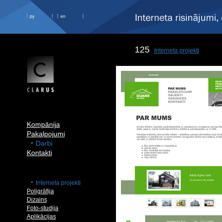
ру
en
125
Interneta projekti
Kompānija
Pakalpojumi
Darbi
Kontakti
Interneta projekti
Poligrāfija
Dizains
Foto-studija
Aplikācijas