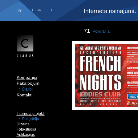
ру
en
71
Poligrāfija
Kompānija
Pakalpojumi
Darbi
Kontakti
Interneta projekti
Poligrāfija
Dizains
Foto-studija
Aplikācijas