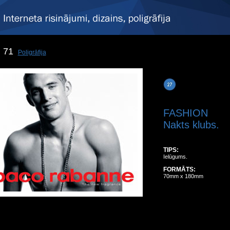
71
Poligrāfija
FASHION
Nakts klubs.
TIPS:
Ielūgums.
FORMĀTS:
70mm x 180mm