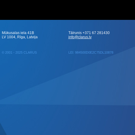
Mūkusalas iela 41B
Tālrunis +371 67 281430
LV 1004, Rīga, Latvija
info@clarus.lv
© 2001 - 2025 CLARUS
LEI: 984500D0E2C75DL10878