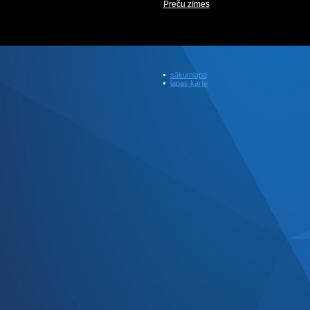
Preču zīmes
sākumlapa
lapas karte