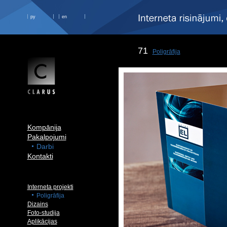
ру
en
71
Poligrāfija
Kompānija
Pakalpojumi
Darbi
Kontakti
Interneta projekti
Poligrāfija
Dizains
Foto-studija
Aplikācijas