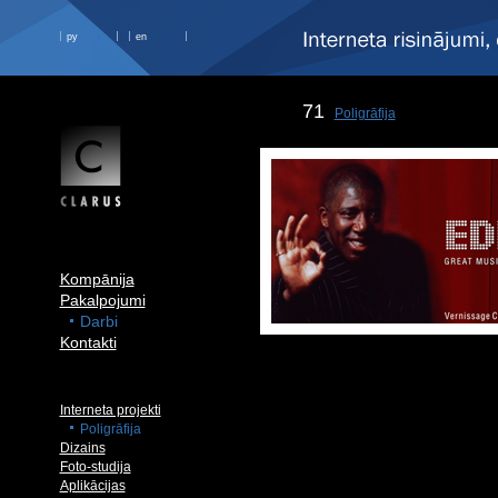
ру
en
71
Poligrāfija
Kompānija
Pakalpojumi
Darbi
Kontakti
Interneta projekti
Poligrāfija
Dizains
Foto-studija
Aplikācijas