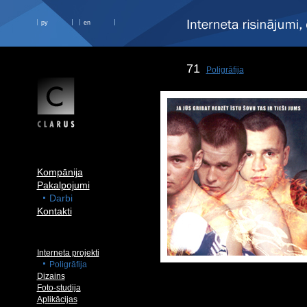
ру
en
71
Poligrāfija
Kompānija
Pakalpojumi
Darbi
Kontakti
Interneta projekti
Poligrāfija
Dizains
Foto-studija
Aplikācijas