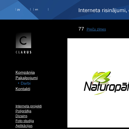
ру
en
77
Preču zīmes
Kompānija
Pakalpojumi
Darbi
Kontakti
Interneta projekti
Poligrāfija
Dizains
Foto-studija
Aplikācijas