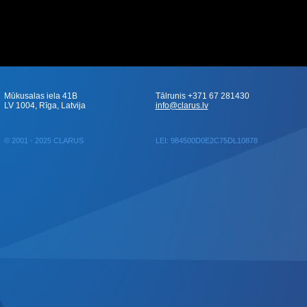
Mūkusalas iela 41B
Tālrunis +371 67 281430
LV 1004, Rīga, Latvija
info@clarus.lv
© 2001 - 2025 CLARUS
LEI: 984500D0E2C75DL10878