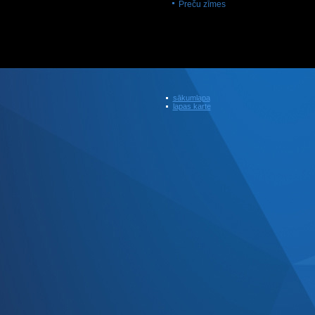
Preču zīmes
sākumlapa
lapas karte