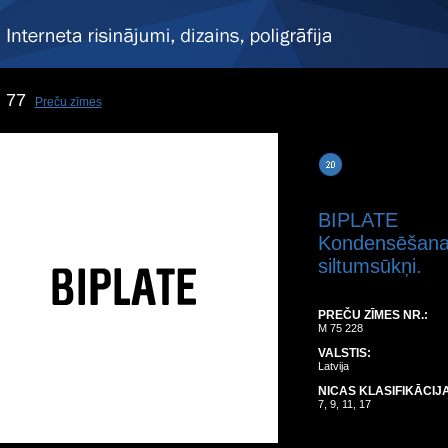
77
Preču zīmes
BIPLATE
Kondensēšanas
siltumsūkņi.
PREČU ZĪMES NR.:
M 75 228
VALSTIS:
Latvija
NICAS KLASIFIKĀCIJA
7, 9, 11, 17