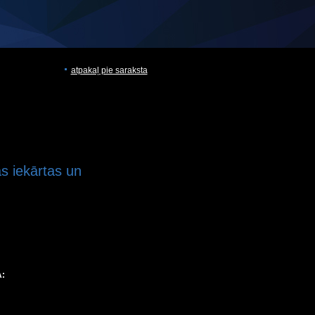
atpakaļ pie saraksta
 iekārtas un
: