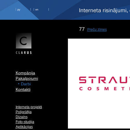
ру
en
77
Preču zīmes
Kompānija
Pakalpojumi
Darbi
Kontakti
Interneta projekti
Poligrāfija
Dizains
Foto-studija
Aplikācijas