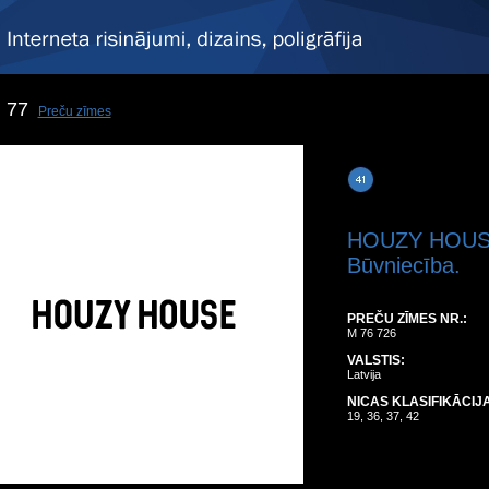
77
Preču zīmes
HOUZY HOU
Būvniecība.
PREČU ZĪMES NR.:
M 76 726
VALSTIS:
Latvija
NICAS KLASIFIKĀCIJA
19, 36, 37, 42