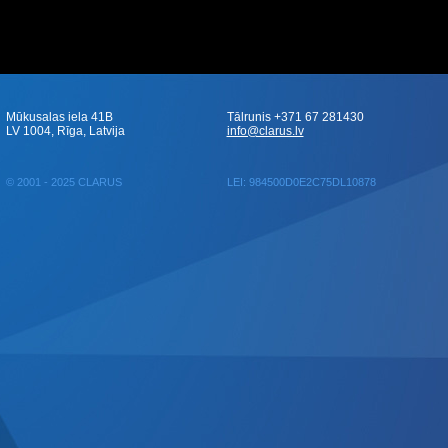
Mūkusalas iela 41B
Tālrunis +371 67 281430
LV 1004, Rīga, Latvija
info@clarus.lv
© 2001 - 2025 CLARUS
LEI: 984500D0E2C75DL10878