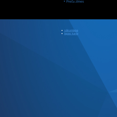
Preču zīmes
sākumlapa
lapas karte