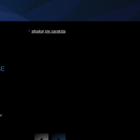
atpakaļ pie saraksta
SE
: