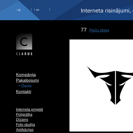
ру
en
77
Preču zīmes
Kompānija
Pakalpojumi
Darbi
Kontakti
Interneta projekti
Poligrāfija
Dizains
Foto-studija
Aplikācijas