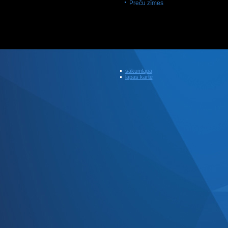
Preču zīmes
sākumlapa
lapas karte