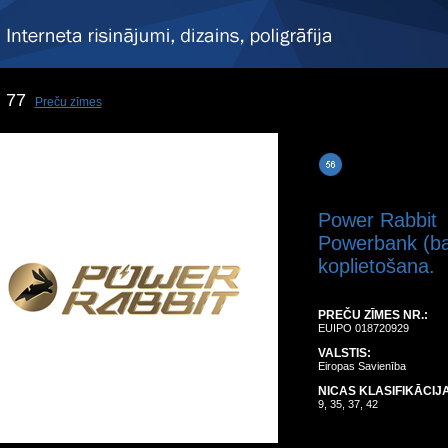
77
Preču zīmes
Power Rabbit
Powerbank (bat
koplietošana.
PREČU ZĪMES NR.:
EUIPO 018720929
VALSTIS:
Eiropas Savienība
NICAS KLASIFIKĀCIJA
9, 35, 37, 42