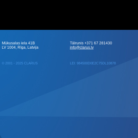
Mūkusalas iela 41B
Tālrunis +371 67 281430
LV 1004, Rīga, Latvija
info@clarus.lv
© 2001 - 2025 CLARUS
LEI: 984500D0E2C75DL10878