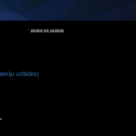
atpakaļ pie saraksta
eriju uzlādes)
: