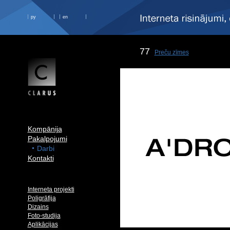
ру
en
77
Preču zīmes
Kompānija
Pakalpojumi
Darbi
Kontakti
Interneta projekti
Poligrāfija
Dizains
Foto-studija
Aplikācijas