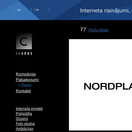
ру
en
77
Preču zīmes
Kompānija
Pakalpojumi
Darbi
Kontakti
Interneta projekti
Poligrāfija
Dizains
Foto-studija
Aplikācijas