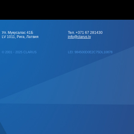
Ул. Мукусалас 41Б
Тел. +371 67 281430
LV 1011, Рига, Латвия
info@clarus.lv
© 2001 - 2025 CLARUS
LEI: 984500D0E2C75DL10878