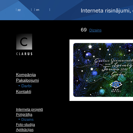
ру
en
69
Dizains
Kompānija
Pakalpojumi
Darbi
Kontakti
Interneta projekti
Poligrāfija
Dizains
Foto-studija
Aplikācijas