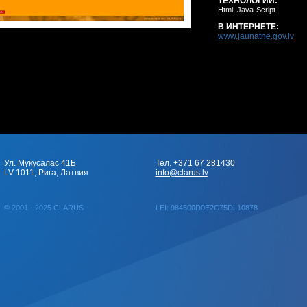
ТЕХНОЛОГИИ:
Html, Java-Script.
В ИНТЕРНЕТЕ:
www.jaunatne.gov.lv
Ул. Мукусалас 41Б
Тел. +371 67 281430
LV 1011, Рига, Латвия
info@clarus.lv
© 2001 - 2025 CLARUS
LEI: 984500D0E2C75DL10878