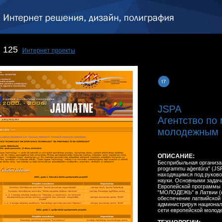
125
Интернет проекты
JSPA
Агентство по
молодежным 
ОПИСАНИЕ:
Бесприбыльная организац
programmu aģentūra" (JS
находящимся под руково
науки. Основными задач
Европейской программы
"МОЛОДЕЖЬ" в Латвии (с 1
обеспечение латвийской
администрируя национал
сети европейской молоде