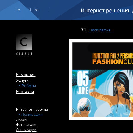
lv
en
71
Полиграфия
Компания
Услуги
Работы
Контакты
Интернет проекты
Полиграфия
Дизайн
Фото-студия
Аппликации