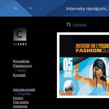
ру
en
71
Poligrāfija
Kompānija
Pakalpojumi
Darbi
Kontakti
Interneta projekti
Poligrāfija
Dizains
Foto-studija
Aplikācijas