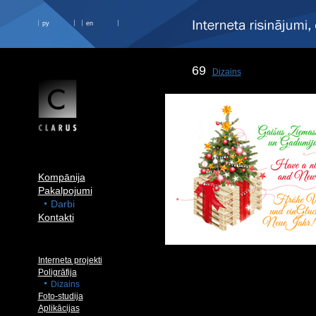
ру
en
69
Dizains
Kompānija
Pakalpojumi
Darbi
Kontakti
Interneta projekti
Poligrāfija
Dizains
Foto-studija
Aplikācijas