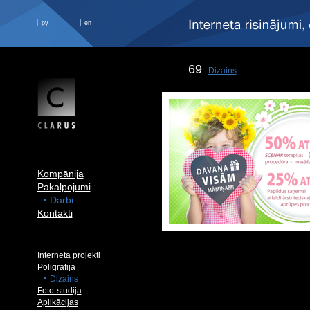
ру
en
69
Dizains
Kompānija
Pakalpojumi
Darbi
Kontakti
Interneta projekti
Poligrāfija
Dizains
Foto-studija
Aplikācijas