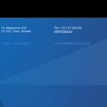
Ул. Мукусалас 41Б
Тел. +371 67 281430
LV 1011, Рига, Латвия
info@clarus.lv
© 2001 - 2025 CLARUS
LEI: 984500D0E2C75DL10878